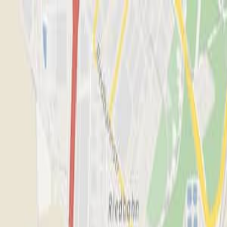
CUPRA
DE/DE
de:neuwagen
40859
Zur Startseite
HOME
HOME
FAHRZEUGANGEBOTE
FAHRZEUGANGEBOTE
SERVICE
SERVICE
CUPRA FOR BUSINESS
CUPRA FOR BUSINESS
ÜBER UNS
ÜBER UNS
AKTIONEN
AKTIONEN
Anrufen
Kontaktmenü
Hauptmenü
Probefahrt
Kontakt
Auto Bauer GmbH
Geöffnet
-
schließt um
18:00
Uhr
09391 - 98980
info@auto-bauer.org